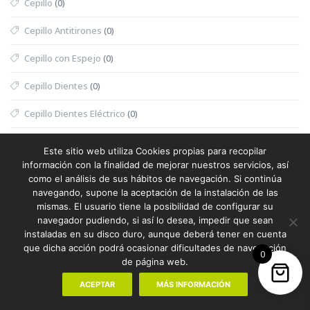
Cepillo
(0)
Cepillo Antitirones
(0)
Cepillo con Espejo
(0)
Cepillo Dientes
(0)
Cepillo Dientes Eléctrico
(0)
Cepillo Exfoliante
(0)
Este sitio web utiliza Cookies propias para recopilar
información con la finalidad de mejorar nuestros servicios, así
Cepillo Exfoliante Masajeador
(0)
como el análisis de sus hábitos de navegación. Si continúa
navegando, supone la aceptación de la instalación de las
Cepillo Limpiador
(0)
mismas. El usuario tiene la posibilidad de configurar su
navegador pudiendo, si así lo desea, impedir que sean
Cepillo Mascotas
(0)
instaladas en su disco duro, aunque deberá tener en cuenta
que dicha acción podrá ocasionar dificultades de navegación
Cesta
(0)
0
de página web.
Cesta Halloween
(0)
ACEPTAR
MÁS INFORMACIÓN
Cesta Nevera Picnic
(0)