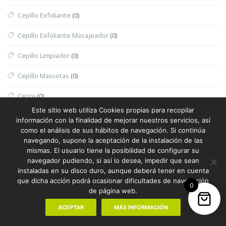
Cepillo Exfoliante
(0)
Cepillo Exfoliante Masajeador
(0)
Cepillo Limpiador
(0)
Cepillo Mascotas
(0)
Cesta
(0)
Este sitio web utiliza Cookies propias para recopilar
Cesta Halloween
(0)
información con la finalidad de mejorar nuestros servicios, así
como el análisis de sus hábitos de navegación. Si continúa
Cesta Nevera Picnic
(0)
navegando, supone la aceptación de la instalación de las
mismas. El usuario tiene la posibilidad de configurar su
Cesta Picnic
(0)
navegador pudiendo, si así lo desea, impedir que sean
instaladas en su disco duro, aunque deberá tener en cuenta
Cesta Térmica
(0)
que dicha acción podrá ocasionar dificultades de navegación
0
de página web.
Chaleco
(1)
ACEPTAR
MÁS INFORMACIÓN
Chaleco Mujer
(0)