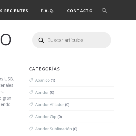
S RECIENTES
F.A.Q.
CONTACTO
ZO
CATEGORÍAS
os USB.
Abanico
(1)
eriales
s,
Abridor
(0)
e gran
siendo
Abridor Afilador
(0)
Abridor Clip
(0)
Abridor Sublimación
(0)