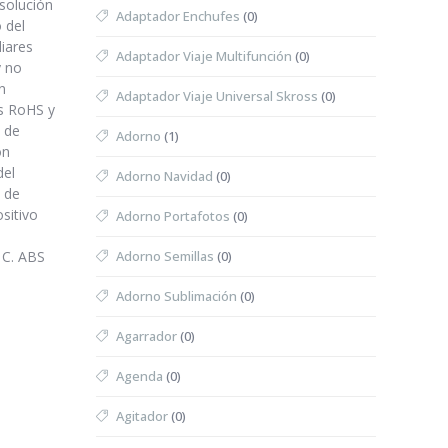
 solución
Adaptador Enchufes
(0)
o del
iares
Adaptador Viaje Multifunción
(0)
y no
n
Adaptador Viaje Universal Skross
(0)
s RoHS y
a de
Adorno
(1)
ón
del
Adorno Navidad
(0)
a de
sitivo
Adorno Portafotos
(0)
 C. ABS
Adorno Semillas
(0)
Adorno Sublimación
(0)
Agarrador
(0)
Agenda
(0)
Agitador
(0)