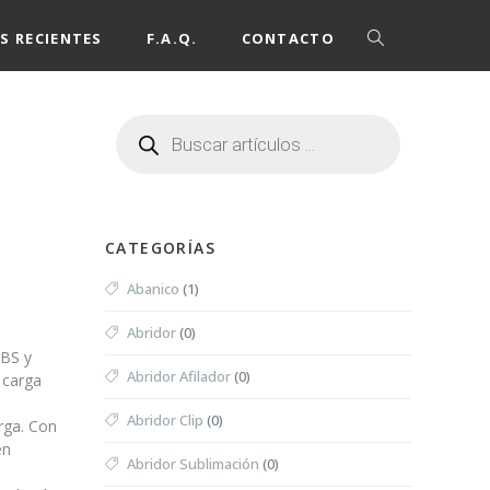
S RECIENTES
F.A.Q.
CONTACTO
CATEGORÍAS
Abanico
(1)
Abridor
(0)
ABS y
Abridor Afilador
(0)
 carga
Abridor Clip
(0)
rga. Con
en
Abridor Sublimación
(0)
n