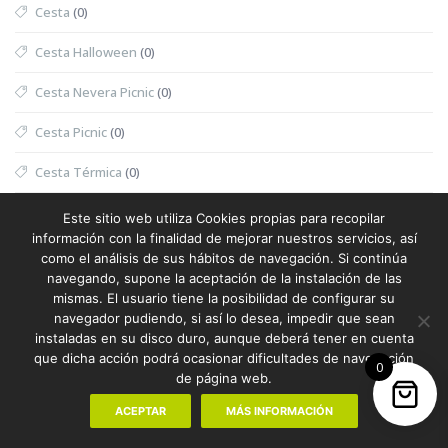
Cesta
(0)
Cesta Halloween
(0)
Cesta Nevera Picnic
(0)
Cesta Picnic
(0)
Cesta Térmica
(0)
Chaleco
(1)
Este sitio web utiliza Cookies propias para recopilar
información con la finalidad de mejorar nuestros servicios, así
Chaleco Mujer
(0)
como el análisis de sus hábitos de navegación. Si continúa
navegando, supone la aceptación de la instalación de las
Chaleco Reflectante
(0)
mismas. El usuario tiene la posibilidad de configurar su
navegador pudiendo, si así lo desea, impedir que sean
Champanera
(0)
instaladas en su disco duro, aunque deberá tener en cuenta
que dicha acción podrá ocasionar dificultades de navegación
0
Champú
(0)
de página web.
Chanclas
(1)
ACEPTAR
MÁS INFORMACIÓN