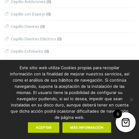
Cepillo Antitirones
(0)
Cepillo con Espejo
(0)
Cepillo Dientes
(0)
Cepillo Dientes Eléctrico
(0)
Cepillo Exfoliante
(0)
Cepillo Exfoliante Masajeador
(0)
Este sitio web utiliza Cookies propias para recopilar
información con la finalidad de mejorar nuestros servicios, así
Cepillo Limpiador
(0)
como el análisis de sus hábitos de navegación. Si continúa
navegando, supone la aceptación de la instalación de las
Cepillo Mascotas
(0)
mismas. El usuario tiene la posibilidad de configurar su
navegador pudiendo, si así lo desea, impedir que sean
Cesta
(0)
instaladas en su disco duro, aunque deberá tener en cuenta
que dicha acción podrá ocasionar dificultades de navegación
Cesta Halloween
(0)
0
de página web.
Cesta Nevera Picnic
(0)
ACEPTAR
MÁS INFORMACIÓN
Cesta Picnic
(0)