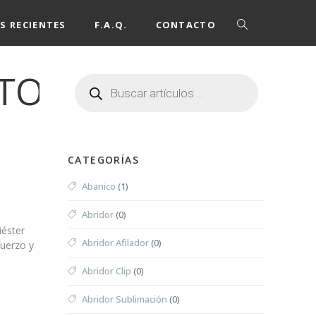
S RECIENTES
F.A.Q.
CONTACTO
TOS
CATEGORÍAS
Abanico
(1)
Abridor
(0)
iéster
Abridor Afilador
(0)
fuerzo y
Abridor Clip
(0)
Abridor Sublimación
(0)