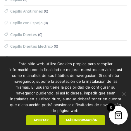
Cepillo Antitirones
(0)
Cepillo con Espejo
(0)
Cepillo Dientes
(0)
Cepillo Dientes Eléctrico
(0)
Cepillo Exfoliante
(0)
Este sitio web utiliza Cookies propias para recopilar
Cepillo Exfoliante Masajeador
(0)
información con la finalidad de mejorar nuestros servicios, así
como el análisis de sus hábitos de navegación. Si continúa
Cepillo Limpiador
(0)
navegando, supone la aceptación de la instalación de las
mismas. El usuario tiene la posibilidad de configurar su
Cepillo Mascotas
(0)
navegador pudiendo, si así lo desea, impedir que sean
instaladas en su disco duro, aunque deberá tener en cuenta
Cesta
(0)
que dicha acción podrá ocasionar dificultades de navegación
0
de página web.
Cesta Halloween
(0)
ACEPTAR
MÁS INFORMACIÓN
Cesta Nevera Picnic
(0)