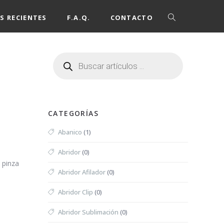
S RECIENTES
F.A.Q.
CONTACTO
CATEGORÍAS
Abanico
(1)
Abridor
(0)
 pinza
Abridor Afilador
(0)
Abridor Clip
(0)
Abridor Sublimación
(0)