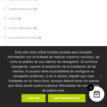
Cepillo Mascotas
(0)
Cesta
(0)
Cesta Halloween
(0)
Cesta Nevera Picnic
(0)
Cesta Picnic
(0)
Este sitio web utiliza Cookies propias para recopilar
Cesta Térmica
(0)
información con la finalidad de mejorar nuestros servicios, así
como el análisis de sus hábitos de navegación. Si continúa
Chaleco
(1)
navegando, supone la aceptación de la instalación de las
mismas. El usuario tiene la posibilidad de configurar su
Chaleco Mujer
(0)
navegador pudiendo, si así lo desea, impedir que sean
instaladas en su disco duro, aunque deberá tener en cuenta
Chaleco Reflectante
(0)
que dicha acción podrá ocasionar dificultades de navegación
0
de página web.
Champanera
(0)
ACEPTAR
MÁS INFORMACIÓN
Champú
(0)