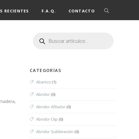
S RECIENTES
F.A.Q.
CONTACTO
CATEGORÍAS
Abanico
(1)
Abridor
(0)
 madera,
Abridor Afilador
(0)
Abridor Clip
(0)
Abridor Sublimación
(0)