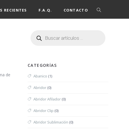
S RECIENTES
F.A.Q.
CONTACTO
CATEGORÍAS
oma de
Abanico
(1)
Abridor
(0)
Abridor Afilador
(0)
Abridor Clip
(0)
Abridor Sublimación
(0)