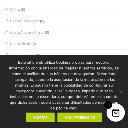
Cesta
(0)
Cesta Halloween
(0)
Cesta Nevera Picnic
(0)
Cesta Picnic
(0)
Cesta Térmica
(0)
Este sitio web utiliza Cookies propias para recopilar
Chaleco
(1)
información con la finalidad de mejorar nuestros servicios, así
como el análisis de sus hábitos de navegación. Si continúa
Chaleco Mujer
(0)
navegando, supone la aceptación de la instalación de las
mismas. El usuario tiene la posibilidad de configurar su
Chaleco Reflectante
(0)
navegador pudiendo, si así lo desea, impedir que sean
instaladas en su disco duro, aunque deberá tener en cuenta
Champanera
(0)
que dicha acción podrá ocasionar dificultades de navegación
0
de página web.
Champú
(0)
ACEPTAR
MÁS INFORMACIÓN
Chanclas
(1)