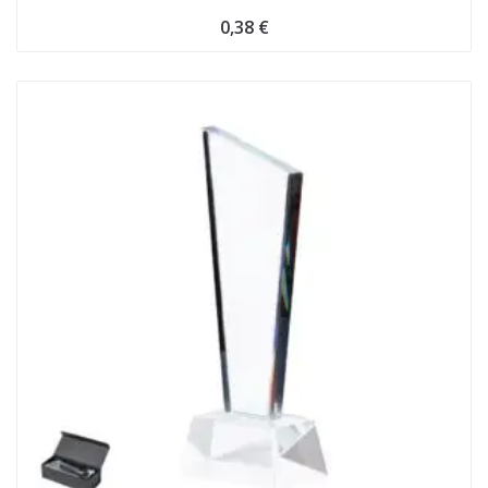
0,38
€