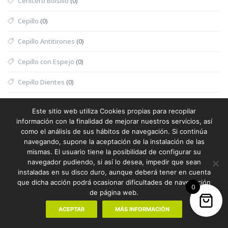
Cenicero Bolsillo
(0)
Cepillo
(0)
Cepillo Antitirones
(0)
Cepillo con Espejo
(0)
Cepillo Dientes
(0)
Cepillo Dientes Eléctrico
(0)
Este sitio web utiliza Cookies propias para recopilar
información con la finalidad de mejorar nuestros servicios, así
Cepillo Exfoliante
(0)
como el análisis de sus hábitos de navegación. Si continúa
navegando, supone la aceptación de la instalación de las
Cepillo Exfoliante Masajeador
(0)
mismas. El usuario tiene la posibilidad de configurar su
navegador pudiendo, si así lo desea, impedir que sean
Cepillo Limpiador
(0)
instaladas en su disco duro, aunque deberá tener en cuenta
que dicha acción podrá ocasionar dificultades de navegación
Cepillo Mascotas
(0)
0
de página web.
Cesta
(0)
ACEPTAR
MÁS INFORMACIÓN
Cesta Halloween
(0)