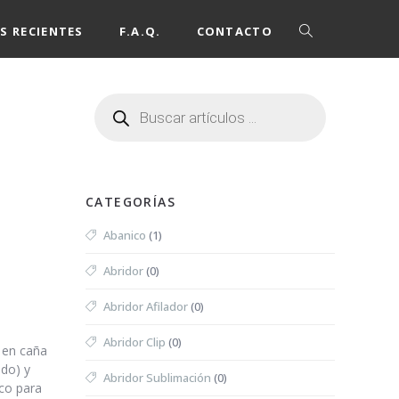
S RECIENTES
F.A.Q.
CONTACTO
CATEGORÍAS
Abanico
(1)
Abridor
(0)
Abridor Afilador
(0)
Abridor Clip
(0)
 en caña
ido) y
Abridor Sublimación
(0)
ico para