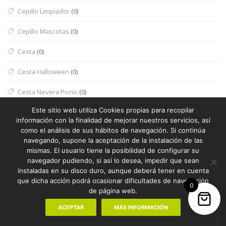
Cepillo Limpiador
(0)
Cepillo Mascotas
(0)
Cesta
(0)
Cesta Halloween
(0)
Cesta Nevera Picnic
(0)
Este sitio web utiliza Cookies propias para recopilar
Cesta Picnic
(0)
información con la finalidad de mejorar nuestros servicios, así
como el análisis de sus hábitos de navegación. Si continúa
Cesta Térmica
(0)
navegando, supone la aceptación de la instalación de las
mismas. El usuario tiene la posibilidad de configurar su
Chaleco
(1)
navegador pudiendo, si así lo desea, impedir que sean
instaladas en su disco duro, aunque deberá tener en cuenta
Chaleco Mujer
(0)
que dicha acción podrá ocasionar dificultades de navegación
0
de página web.
Chaleco Reflectante
(0)
ACEPTAR
MÁS INFORMACIÓN
Champanera
(0)