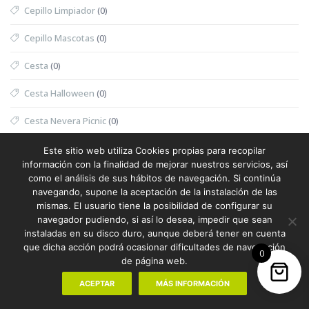
Cepillo Limpiador
(0)
Cepillo Mascotas
(0)
Cesta
(0)
Cesta Halloween
(0)
Cesta Nevera Picnic
(0)
Cesta Picnic
(0)
Este sitio web utiliza Cookies propias para recopilar
información con la finalidad de mejorar nuestros servicios, así
Cesta Térmica
(0)
como el análisis de sus hábitos de navegación. Si continúa
navegando, supone la aceptación de la instalación de las
Chaleco
(1)
mismas. El usuario tiene la posibilidad de configurar su
navegador pudiendo, si así lo desea, impedir que sean
Chaleco Mujer
(0)
instaladas en su disco duro, aunque deberá tener en cuenta
que dicha acción podrá ocasionar dificultades de navegación
0
Chaleco Reflectante
(0)
de página web.
ACEPTAR
MÁS INFORMACIÓN
Champanera
(0)