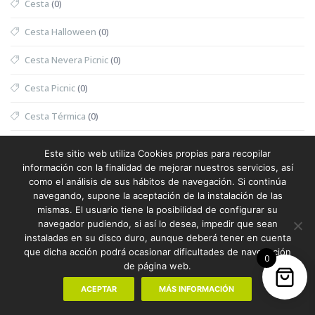
Cesta
(0)
Cesta Halloween
(0)
Cesta Nevera Picnic
(0)
Cesta Picnic
(0)
Cesta Térmica
(0)
Chaleco
(1)
Este sitio web utiliza Cookies propias para recopilar
información con la finalidad de mejorar nuestros servicios, así
Chaleco Mujer
(0)
como el análisis de sus hábitos de navegación. Si continúa
navegando, supone la aceptación de la instalación de las
Chaleco Reflectante
(0)
mismas. El usuario tiene la posibilidad de configurar su
navegador pudiendo, si así lo desea, impedir que sean
Champanera
(0)
instaladas en su disco duro, aunque deberá tener en cuenta
que dicha acción podrá ocasionar dificultades de navegación
Champú
(0)
0
de página web.
Chanclas
(1)
ACEPTAR
MÁS INFORMACIÓN
Chanclas Sublimación
(0)