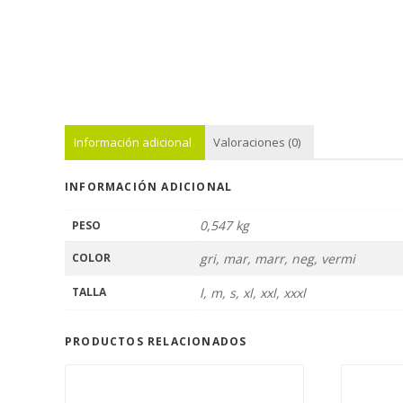
Información adicional
Valoraciones (0)
INFORMACIÓN ADICIONAL
0,547 kg
PESO
COLOR
gri, mar, marr, neg, vermi
TALLA
l, m, s, xl, xxl, xxxl
PRODUCTOS RELACIONADOS