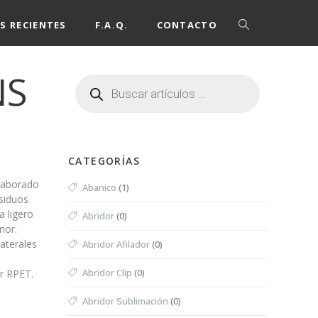
S RECIENTES
F.A.Q.
CONTACTO
NS
CATEGORÍAS
elaborado
Abanico
(1)
esiduos
a ligero
Abridor
(0)
ior.
laterales
Abridor Afilador
(0)
Abridor Clip
(0)
er RPET.
Abridor Sublimación
(0)