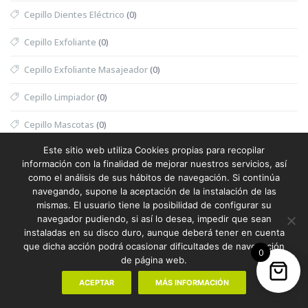
Cepillo Dientes Eléctrico
(0)
Cepillo Exfoliante
(0)
Cepillo Exfoliante Masajeador
(0)
Cepillo Limpiador
(0)
Cepillo Mascotas
(0)
Este sitio web utiliza Cookies propias para recopilar
Cesta
(0)
información con la finalidad de mejorar nuestros servicios, así
como el análisis de sus hábitos de navegación. Si continúa
Cesta Halloween
(0)
navegando, supone la aceptación de la instalación de las
mismas. El usuario tiene la posibilidad de configurar su
Cesta Nevera Picnic
(0)
navegador pudiendo, si así lo desea, impedir que sean
instaladas en su disco duro, aunque deberá tener en cuenta
Cesta Picnic
(0)
que dicha acción podrá ocasionar dificultades de navegación
0
de página web.
Cesta Térmica
(0)
ACEPTAR
MÁS INFORMACIÓN
Chaleco
(1)