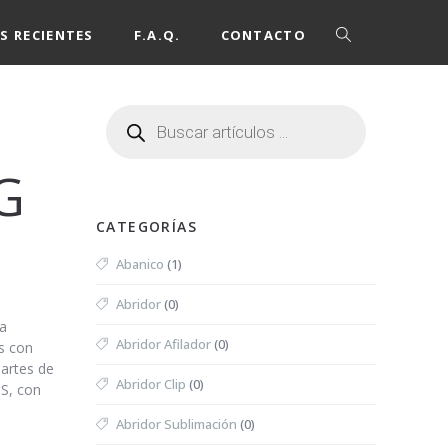
S RECIENTES
F.A.Q.
CONTACTO
G
CATEGORÍAS
Abanico
(1)
Abridor
(0)
ra
Abridor Afilador
(0)
os con
partes de
Abridor Clip
(0)
BS, con
Abridor Sublimación
(0)