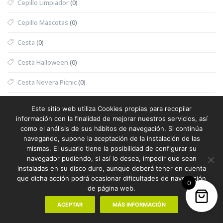
Cepillo Limpiador
(0)
Cepillo Mascotas
(0)
Cesta
(0)
Cesta Halloween
(0)
Cesta Nevera Picnic
(0)
Cesta Picnic
(0)
Este sitio web utiliza Cookies propias para recopilar
información con la finalidad de mejorar nuestros servicios, así
Cesta Térmica
(0)
como el análisis de sus hábitos de navegación. Si continúa
navegando, supone la aceptación de la instalación de las
Chaleco
(1)
mismas. El usuario tiene la posibilidad de configurar su
navegador pudiendo, si así lo desea, impedir que sean
Chaleco Mujer
(0)
instaladas en su disco duro, aunque deberá tener en cuenta
que dicha acción podrá ocasionar dificultades de navegación
Chaleco Reflectante
(0)
0
de página web.
Champanera
(0)
ACEPTAR
MÁS INFORMACIÓN
Champú
(0)