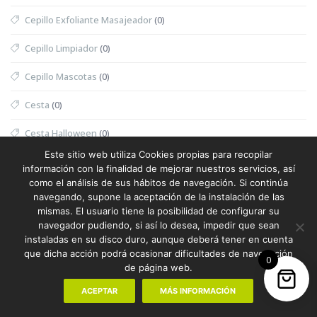
Cepillo Exfoliante Masajeador
(0)
Cepillo Limpiador
(0)
Cepillo Mascotas
(0)
Cesta
(0)
Cesta Halloween
(0)
Este sitio web utiliza Cookies propias para recopilar
Cesta Nevera Picnic
(0)
información con la finalidad de mejorar nuestros servicios, así
como el análisis de sus hábitos de navegación. Si continúa
Cesta Picnic
(0)
navegando, supone la aceptación de la instalación de las
mismas. El usuario tiene la posibilidad de configurar su
Cesta Térmica
(0)
navegador pudiendo, si así lo desea, impedir que sean
instaladas en su disco duro, aunque deberá tener en cuenta
Chaleco
(1)
que dicha acción podrá ocasionar dificultades de navegación
0
de página web.
Chaleco Mujer
(0)
ACEPTAR
MÁS INFORMACIÓN
Chaleco Reflectante
(0)