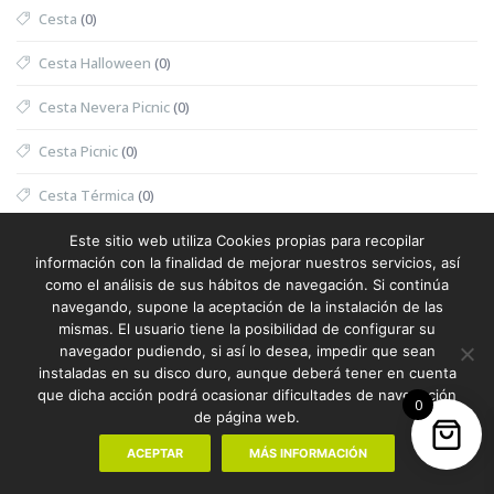
Cesta
(0)
Cesta Halloween
(0)
Cesta Nevera Picnic
(0)
Cesta Picnic
(0)
Cesta Térmica
(0)
Chaleco
(1)
Este sitio web utiliza Cookies propias para recopilar
información con la finalidad de mejorar nuestros servicios, así
Chaleco Mujer
(0)
como el análisis de sus hábitos de navegación. Si continúa
navegando, supone la aceptación de la instalación de las
Chaleco Reflectante
(0)
mismas. El usuario tiene la posibilidad de configurar su
navegador pudiendo, si así lo desea, impedir que sean
Champanera
(0)
instaladas en su disco duro, aunque deberá tener en cuenta
que dicha acción podrá ocasionar dificultades de navegación
0
Champú
(0)
de página web.
ACEPTAR
MÁS INFORMACIÓN
Chanclas
(1)