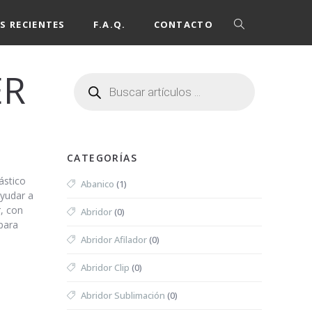
S RECIENTES
F.A.Q.
CONTACTO
ER
CATEGORÍAS
ástico
Abanico
(1)
ayudar a
r, con
Abridor
(0)
 para
Abridor Afilador
(0)
Abridor Clip
(0)
Abridor Sublimación
(0)