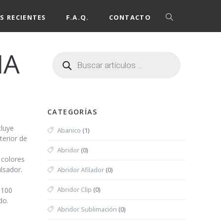
S RECIENTES
F.A.Q.
CONTACTO
NA
CATEGORÍAS
cluye
Abanico
(1)
terior de
Abridor
(0)
 colores
ulsador.
Abridor Afilador
(0)
Abridor Clip
(0)
 100
do.
Abridor Sublimación
(0)