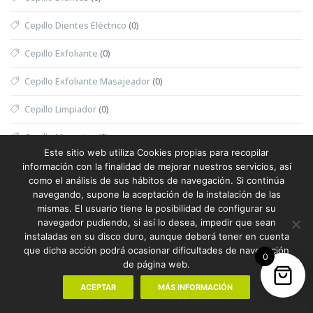
Cepillo Dientes Eléctrico
(0)
Cepillo Exfoliante
(0)
Cepillo Exfoliante Masajeador
(0)
Cepillo Limpiador
(0)
Cepillo Mascotas
(0)
Este sitio web utiliza Cookies propias para recopilar
Cesta
(0)
información con la finalidad de mejorar nuestros servicios, así
como el análisis de sus hábitos de navegación. Si continúa
Cesta Halloween
(0)
navegando, supone la aceptación de la instalación de las
mismas. El usuario tiene la posibilidad de configurar su
Cesta Nevera Picnic
(0)
navegador pudiendo, si así lo desea, impedir que sean
instaladas en su disco duro, aunque deberá tener en cuenta
Cesta Picnic
(0)
que dicha acción podrá ocasionar dificultades de navegación
0
de página web.
Cesta Térmica
(0)
ACEPTAR
MÁS INFORMACIÓN
Chaleco
(1)