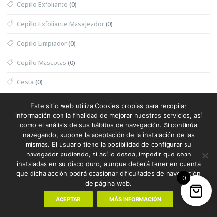
Cepillo Exfoliante
(0)
Cepillo Exfoliante Masajeador
(0)
Cepillo Limpiador
(0)
Cepillo Mascotas
(0)
Cesta
(0)
Cesta Halloween
(0)
Este sitio web utiliza Cookies propias para recopilar
información con la finalidad de mejorar nuestros servicios, así
Cesta Nevera Picnic
(0)
como el análisis de sus hábitos de navegación. Si continúa
navegando, supone la aceptación de la instalación de las
Cesta Picnic
(0)
mismas. El usuario tiene la posibilidad de configurar su
navegador pudiendo, si así lo desea, impedir que sean
Cesta Térmica
(0)
instaladas en su disco duro, aunque deberá tener en cuenta
que dicha acción podrá ocasionar dificultades de navegación
0
Chaleco
(1)
de página web.
Chaleco Mujer
(0)
ACEPTAR
MÁS INFORMACIÓN