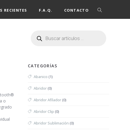
S RECIENTES
F.A.Q.
CONTACTO
CATEGORÍAS
Abanico
(1)
Abridor
(0)
uetooth®
Abridor Afilador
(0)
a o
tegrado
Abridor Clip
(0)
vidual
Abridor Sublimación
(0)