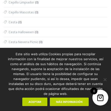
Cepillo Limpiador
(0)
Cepillo Mascotas
(0)
Cesta
(0)
Cesta Halloween
(0)
Cesta Nevera Picnic
(0)
Cesta Picnic
(0)
Este sitio web utiliza Cookies propias para recopilar
información con la finalidad de mejorar nuestros servicios, así
Cesta Térmica
(0)
como el análisis de sus hábitos de navegación. Si continúa
navegando, supone la aceptación de la instalación de las
Chaleco
(1)
mismas. El usuario tiene la posibilidad de configurar su
navegador pudiendo, si así lo desea, impedir que sean
Chaleco Mujer
(0)
instaladas en su disco duro, aunque deberá tener en cuenta
que dicha acción podrá ocasionar dificultades de navegación
0
Chaleco Reflectante
(0)
de página web.
Champanera
(0)
ACEPTAR
MÁS INFORMACIÓN