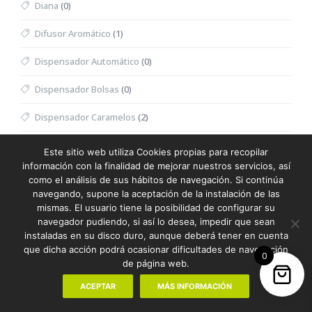
Diana
(0)
Difusor Aromático
(1)
Dispensador Automático
(0)
Dispensador Bolsas
(0)
Dispensador Caramelos
(2)
Dispensador Toallitas Desmaquillantes
(0)
Este sitio web utiliza Cookies propias para recopilar
información con la finalidad de mejorar nuestros servicios, así
Divot
(0)
como el análisis de sus hábitos de navegación. Si continúa
navegando, supone la aceptación de la instalación de las
Dominó
(0)
mismas. El usuario tiene la posibilidad de configurar su
navegador pudiendo, si así lo desea, impedir que sean
Doudou
(0)
instaladas en su disco duro, aunque deberá tener en cuenta
que dicha acción podrá ocasionar dificultades de navegación
0
Dron
(0)
de página web.
Eau de Toilette Hombre
(0)
ACEPTAR
MÁS INFORMACIÓN