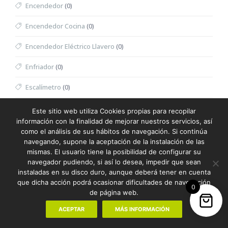
Encendedor
(0)
Encendedor Cocina
(0)
Encendedor Eléctrico Llavero
(0)
Enfriador
(0)
Escalímetro
(0)
Escritura
(387)
Este sitio web utiliza Cookies propias para recopilar
información con la finalidad de mejorar nuestros servicios, así
Escuadra
(0)
como el análisis de sus hábitos de navegación. Si continúa
navegando, supone la aceptación de la instalación de las
Espátula Facial
(0)
mismas. El usuario tiene la posibilidad de configurar su
navegador pudiendo, si así lo desea, impedir que sean
Especiero
(0)
instaladas en su disco duro, aunque deberá tener en cuenta
que dicha acción podrá ocasionar dificultades de navegación
0
Espejo
(0)
de página web.
Espejo Multifunción
(0)
ACEPTAR
MÁS INFORMACIÓN