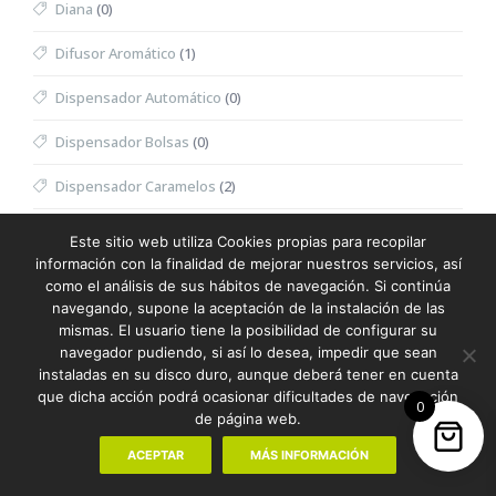
Diana
(0)
Difusor Aromático
(1)
Dispensador Automático
(0)
Dispensador Bolsas
(0)
Dispensador Caramelos
(2)
Dispensador Toallitas Desmaquillantes
(0)
Este sitio web utiliza Cookies propias para recopilar
información con la finalidad de mejorar nuestros servicios, así
Divot
(0)
como el análisis de sus hábitos de navegación. Si continúa
navegando, supone la aceptación de la instalación de las
Dominó
(0)
mismas. El usuario tiene la posibilidad de configurar su
navegador pudiendo, si así lo desea, impedir que sean
Doudou
(0)
instaladas en su disco duro, aunque deberá tener en cuenta
que dicha acción podrá ocasionar dificultades de navegación
0
Dron
(0)
de página web.
Eau de Toilette Hombre
(0)
ACEPTAR
MÁS INFORMACIÓN