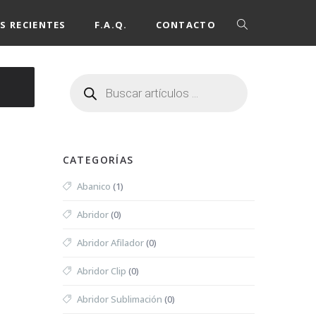
S RECIENTES
F.A.Q.
CONTACTO
CATEGORÍAS
Abanico
(1)
Abridor
(0)
Abridor Afilador
(0)
Abridor Clip
(0)
Abridor Sublimación
(0)