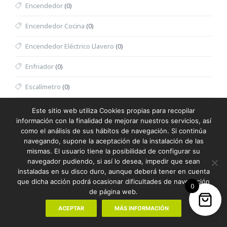
Encendedor
(0)
Encendedor Cocina
(0)
Encendedor Eléctrico Llavero
(0)
Enfriador
(0)
Escalímetro
(0)
Escritura
(387)
Este sitio web utiliza Cookies propias para recopilar
información con la finalidad de mejorar nuestros servicios, así
Escuadra
(0)
como el análisis de sus hábitos de navegación. Si continúa
navegando, supone la aceptación de la instalación de las
Espátula Facial
(0)
mismas. El usuario tiene la posibilidad de configurar su
navegador pudiendo, si así lo desea, impedir que sean
Especiero
(0)
instaladas en su disco duro, aunque deberá tener en cuenta
que dicha acción podrá ocasionar dificultades de navegación
0
Espejo
(0)
de página web.
Espejo Multifunción
(0)
ACEPTAR
MÁS INFORMACIÓN