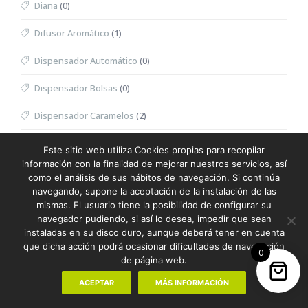
Diana
(0)
Difusor Aromático
(1)
Dispensador Automático
(0)
Dispensador Bolsas
(0)
Dispensador Caramelos
(2)
Dispensador Toallitas Desmaquillantes
(0)
Este sitio web utiliza Cookies propias para recopilar
información con la finalidad de mejorar nuestros servicios, así
Divot
(0)
como el análisis de sus hábitos de navegación. Si continúa
navegando, supone la aceptación de la instalación de las
Dominó
(0)
mismas. El usuario tiene la posibilidad de configurar su
navegador pudiendo, si así lo desea, impedir que sean
Doudou
(0)
instaladas en su disco duro, aunque deberá tener en cuenta
que dicha acción podrá ocasionar dificultades de navegación
0
Dron
(0)
de página web.
Eau de Toilette Hombre
(0)
ACEPTAR
MÁS INFORMACIÓN