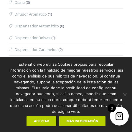
Diana
(0)
Difusor Aromático
(1)
Dispensador Automático
(0)
Dispensador Bolsas
(0)
Dispensador Caramelos
(2)
Dispensador Toallitas Desmaquillantes
(0)
Este sitio web utiliza Cookies propias para recopilar
información con la finalidad de mejorar nuestros servicios, así
Divot
(0)
como el análisis de sus hábitos de navegación. Si continúa
navegando, supone la aceptación de la instalación de las
Dominó
(0)
mismas. El usuario tiene la posibilidad de configurar su
navegador pudiendo, si así lo desea, impedir que sean
Doudou
(0)
instaladas en su disco duro, aunque deberá tener en cuenta
que dicha acción podrá ocasionar dificultades de navegación
0
Dron
(0)
de página web.
Eau de Toilette Hombre
(0)
ACEPTAR
MÁS INFORMACIÓN