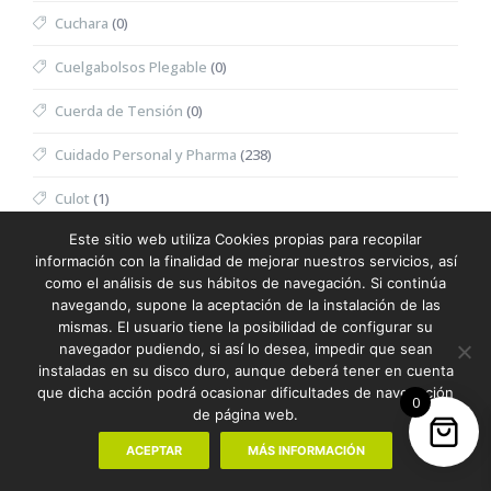
Cuchara
(0)
Cuelgabolsos Plegable
(0)
Cuerda de Tensión
(0)
Cuidado Personal y Pharma
(238)
Culot
(1)
Este sitio web utiliza Cookies propias para recopilar
Cúter
(0)
información con la finalidad de mejorar nuestros servicios, así
como el análisis de sus hábitos de navegación. Si continúa
Cutter
(0)
navegando, supone la aceptación de la instalación de las
mismas. El usuario tiene la posibilidad de configurar su
Decantador
(0)
navegador pudiendo, si así lo desea, impedir que sean
instaladas en su disco duro, aunque deberá tener en cuenta
Delantal
(4)
que dicha acción podrá ocasionar dificultades de navegación
0
de página web.
Delantal Sublimación
(0)
ACEPTAR
MÁS INFORMACIÓN
Deporte y Aventura
(178)