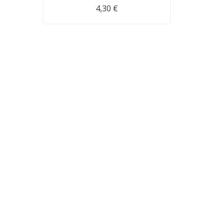
4,30
€