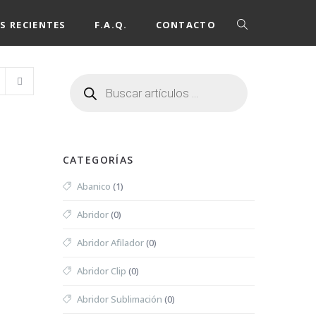
S RECIENTES
F.A.Q.
CONTACTO
CATEGORÍAS
Abanico
(1)
Abridor
(0)
Abridor Afilador
(0)
Abridor Clip
(0)
Abridor Sublimación
(0)