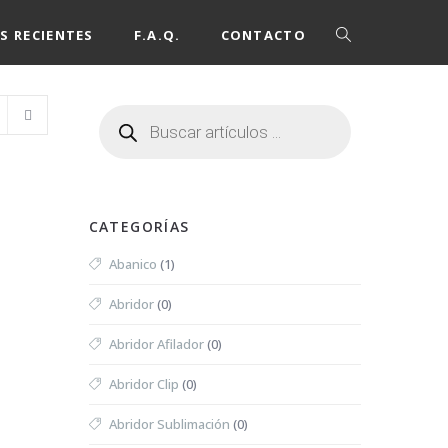
S RECIENTES
F.A.Q.
CONTACTO
CATEGORÍAS
Abanico
(1)
Abridor
(0)
Abridor Afilador
(0)
Abridor Clip
(0)
Abridor Sublimación
(0)