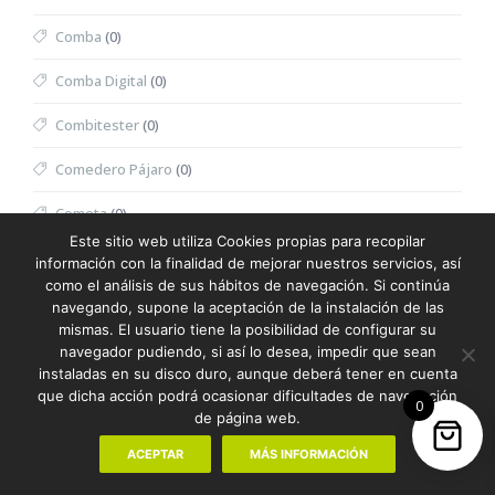
Comba
(0)
Comba Digital
(0)
Combitester
(0)
Comedero Pájaro
(0)
Cometa
(0)
Este sitio web utiliza Cookies propias para recopilar
Contador
(0)
información con la finalidad de mejorar nuestros servicios, así
como el análisis de sus hábitos de navegación. Si continúa
Copa
(0)
navegando, supone la aceptación de la instalación de las
mismas. El usuario tiene la posibilidad de configurar su
Corazón Semillas
(0)
navegador pudiendo, si así lo desea, impedir que sean
instaladas en su disco duro, aunque deberá tener en cuenta
Cortapizzas
(0)
que dicha acción podrá ocasionar dificultades de navegación
0
de página web.
Cubitera
(0)
ACEPTAR
MÁS INFORMACIÓN
Cubo
(0)