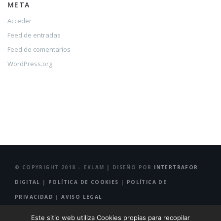
META
Acceder
Feed de entradas
Feed de comentarios
WordPress.org
© COPYRIGHT 2018 – EKLAM | DISEÑO POR
INTERTRAFOR
DIGITAL
|
POLÍTICA DE COOKIES
|
POLÍTICA DE
PRIVACIDAD
|
AVISO LEGAL
Este sitio web utiliza Cookies propias para recopilar