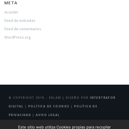
META
Acceder
Feed de entradas
Feed de comentarios
WordPress.org
© COPYRIGHT 2018 – EKLAM | DISEÑO POR
INTERTRAFOR
DIGITAL
|
POLÍTICA DE COOKIES
|
POLÍTICA DE
PRIVACIDAD
|
AVISO LEGAL
Este sitio web utiliza Cookies propias para recopilar