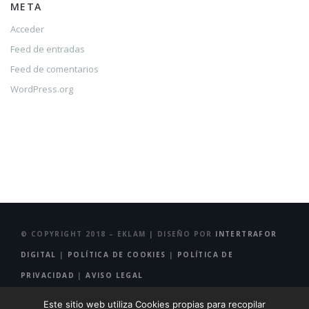
META
Acceder
Feed de entradas
Feed de comentarios
WordPress.org
© COPYRIGHT 2018 – EKLAM | DISEÑO POR
INTERTRAFOR
DIGITAL
|
POLÍTICA DE COOKIES
|
POLÍTICA DE
PRIVACIDAD
|
AVISO LEGAL
Este sitio web utiliza Cookies propias para recopilar