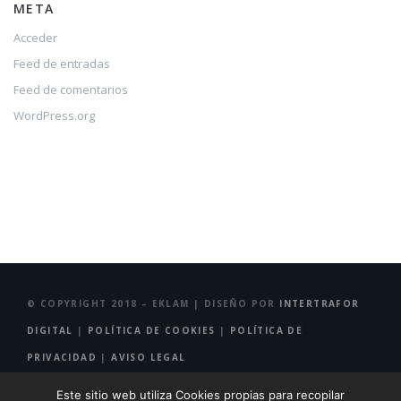
META
Acceder
Feed de entradas
Feed de comentarios
WordPress.org
© COPYRIGHT 2018 – EKLAM | DISEÑO POR
INTERTRAFOR
DIGITAL
|
POLÍTICA DE COOKIES
|
POLÍTICA DE
PRIVACIDAD
|
AVISO LEGAL
Este sitio web utiliza Cookies propias para recopilar