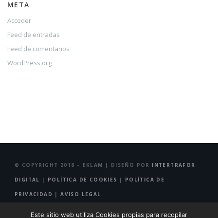
META
Acceder
Feed de entradas
Feed de comentarios
WordPress.org
© COPYRIGHT 2018 – EKLAM | DISEÑO POR
INTERTRAFOR
DIGITAL
|
POLÍTICA DE COOKIES
|
POLÍTICA DE
PRIVACIDAD
|
AVISO LEGAL
Este sitio web utiliza Cookies propias para recopilar