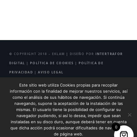
© COPYRIGHT 2018 – EKLAM | DISEÑO POR
INTERTRAFOR
DIGITAL
|
POLÍTICA DE COOKIES
|
POLÍTICA DE
PRIVACIDAD
|
AVISO LEGAL
Este sitio web utiliza Cookies propias para recopilar
información con la finalidad de mejorar nuestros servicios, así
como el análisis de sus hábitos de navegación. Si continúa
navegando, supone la aceptación de la instalación de las
mismas. El usuario tiene la posibilidad de configurar su
navegador pudiendo, si así lo desea, impedir que sean
FINANCIADO POR LA UNIÓN EUROPEA –
instaladas en su disco duro, aunque deberá tener en cuenta
NEXTGENERATIONEU
0
que dicha acción podrá ocasionar dificultades de navegación
de página web.