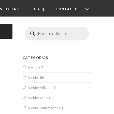
S RECIENTES
F.A.Q.
CONTACTO
CATEGORÍAS
Abanico
(1)
Abridor
(0)
Abridor Afilador
(0)
Abridor Clip
(0)
Abridor Sublimación
(0)