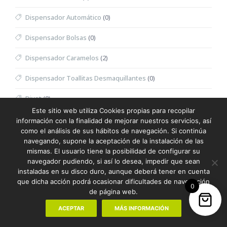
Dispensador Automático
(0)
Dispensador Bolsas
(0)
Dispensador Caramelos
(2)
Dispensador Toallitas Desmaquillantes
(0)
Divot
(0)
Este sitio web utiliza Cookies propias para recopilar
Dominó
(0)
información con la finalidad de mejorar nuestros servicios, así
como el análisis de sus hábitos de navegación. Si continúa
Doudou
(0)
navegando, supone la aceptación de la instalación de las
mismas. El usuario tiene la posibilidad de configurar su
Dron
(0)
navegador pudiendo, si así lo desea, impedir que sean
instaladas en su disco duro, aunque deberá tener en cuenta
Eau de Toilette Hombre
(0)
que dicha acción podrá ocasionar dificultades de navegación
0
de página web.
Eau de Toilette Mujer
(0)
ACEPTAR
MÁS INFORMACIÓN
Embalaje Especial
(68)